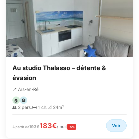
Au studio Thalasso – détente &
évasion
📍 Ars-en-Ré
🏠
🏥
👥 2 pers.
🛏️ 1 ch.
📐 24m²
183€
Voir
/ nuit
193€
À partir de
-5%