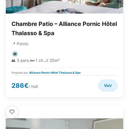
Chambre Patio – Alliance Pornic Hôtel
Thalasso & Spa
📍 Pornic
🏥
👥 3 pers.
🛏️ 1 ch.
📐 25m²
Proposé par
Alliance Pornic Hôtel Thalasso & Spa
286€
Voir
/ nuit
🤍