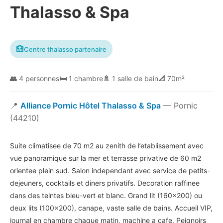
Thalasso & Spa
🏥
Centre thalasso partenaire
👥
4 personnes
🛏️
1 chambre
🚿
1 salle de bain
📐
70m²
📍
Alliance Pornic Hôtel Thalasso & Spa
— Pornic
(44210)
Suite climatisee de 70 m2 au zenith de l’etablissement avec
vue panoramique sur la mer et terrasse privative de 60 m2
orientee plein sud. Salon independant avec service de petits-
dejeuners, cocktails et diners privatifs. Decoration raffinee
dans des teintes bleu-vert et blanc. Grand lit (160×200) ou
deux lits (100×200), canape, vaste salle de bains. Accueil VIP,
journal en chambre chaque matin, machine a cafe. Peignoirs