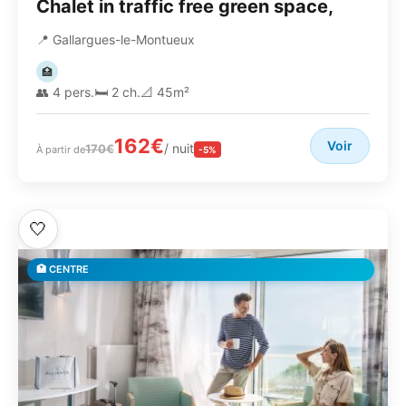
Chalet in traffic free green space,
📍 Gallargues-le-Montueux
🏥
👥 4 pers.
🛏️ 2 ch.
📐 45m²
162€
Voir
/ nuit
170€
À partir de
-5%
🤍
🏥 CENTRE