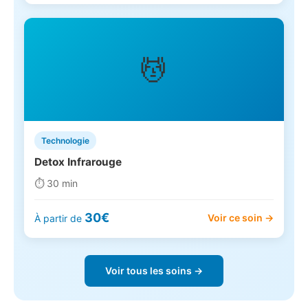
💆
Technologie
Detox Infrarouge
⏱️ 30 min
30€
Voir ce soin →
À partir de
Voir tous les soins →