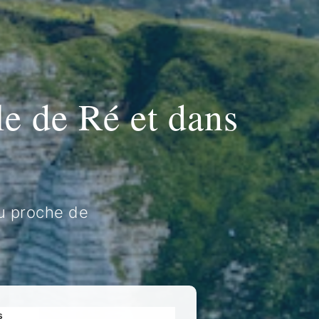
le de Ré et dans
u proche de
s