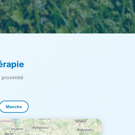
érapie
 proximité
Manche