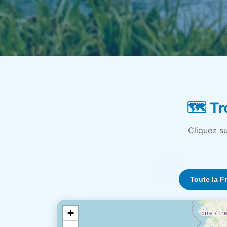
🗺️ T
Cliquez s
Toute la F
+