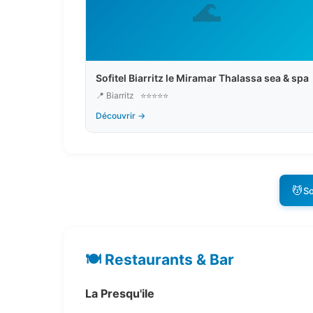
🌊
Sofitel Biarritz le Miramar Thalassa sea & spa
📍 Biarritz
⭐⭐⭐⭐⭐
Découvrir →
💆
So
🍽️ Restaurants & Bar
La Presqu'ile