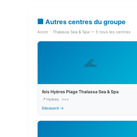
🏢 Autres centres du groupe
Accor - Thalassa Sea & Spa — 5 tous les centres
🌊
Ibis Hyères Plage Thalassa Sea & Spa
📍 Hyères
⭐⭐⭐
Découvrir →