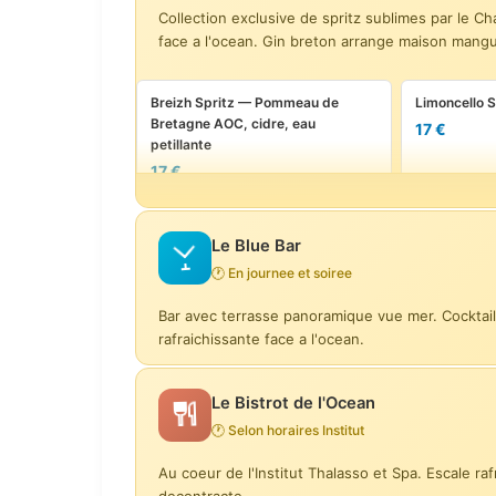
Collection exclusive de spritz sublimes par le
face a l'ocean. Gin breton arrange maison mang
Breizh Spritz — Pommeau de
Limoncello 
Bretagne AOC, cidre, eau
17 €
petillante
17 €
Aperol Spritz — Prosecco
Aperol Spr
Le Blue Bar
Pommery
19 €
🕐 En journee et soiree
21 €
Bar avec terrasse panoramique vue mer. Cocktail
St-Germain Spritz — Champagne
Chambord Sp
rafraichissante face a l'ocean.
Pommery
noire) — Pr
21 €
19 €
Le Bistrot de l'Ocean
🕐 Selon horaires Institut
Signature Spritz — Gin breton
arrange maison mangue-passion,
Au coeur de l'Institut Thalasso et Spa. Escale ra
Champagne Pommery