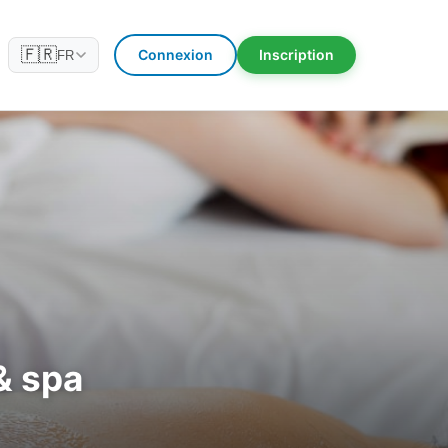
🇫🇷
Connexion
Inscription
FR
& spa