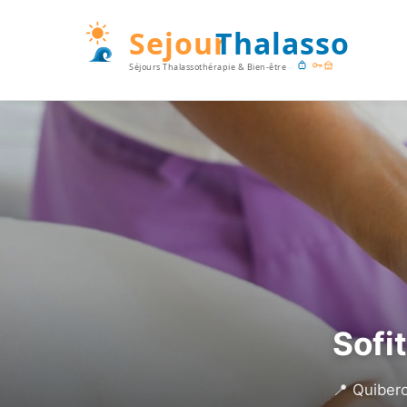
Sofi
📍 Quiber