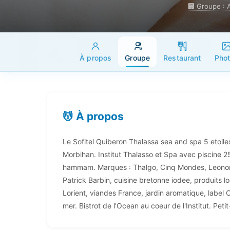
🏢 Groupe : 
À propos
Groupe
Restaurant
Pho
💆 À propos
Le Sofitel Quiberon Thalassa sea and spa 5 etoiles
Morbihan. Institut Thalasso et Spa avec piscine 2
hammam. Marques : Thalgo, Cinq Mondes, Leonor 
Patrick Barbin, cuisine bretonne iodee, produits l
Lorient, viandes France, jardin aromatique, label 
mer. Bistrot de l'Ocean au coeur de l'Institut. Pet