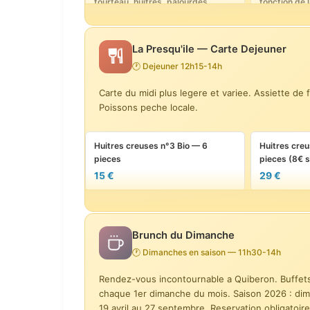
tourteau, huitres, palourdes,
fonction de l
bulots, bigorneaux, crevettes) —
0 €
sur commande 24h
59 €
La Presqu'ile — Carte Dejeuner
🕐 Dejeuner 12h15-14h
Huitres creuses n°3 Bio — 6
Huitres creu
Carte du midi plus legere et variee. Assiette de 
pieces
pieces (8€ s
Poissons peche locale.
15 €
29 €
Houmous haricots rouges et
Carpaccio de
Huitres creuses n°3 Bio — 6
Huitres creu
betteraves, legumes au vinaigre
Jacques, ag
pieces
pieces (8€ s
de cidre
sarrasin-al
15 €
29 €
17 €
22 €
Beignets aux crevettes panko,
Soupe de po
Foie gras de canard du Domaine
Papillotes c
sauce condiment asiatique
fromage rape
Brunch du Dimanche
de Lanvaux, chutney aigre-doux
langoustine 
17 €
17 €
de pomme, poire et gingembre
tartare aux 
🕐 Dimanches en saison — 11h30-14h
22 €
24 €
Rendez-vous incontournable a Quiberon. Buffets 
Tataki de Thon Teriyaki au
Carpaccio de
chaque 1er dimanche du mois. Saison 2026 : dima
sesame, legumes sautes
Jacques, ag
19 avril au 27 septembre. Reservation obligatoire