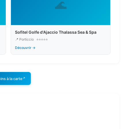
🌊
Sofitel Golfe d'Ajaccio Thalassa Sea & Spa
📍 Porticcio
⭐⭐⭐⭐⭐
Découvrir →
ins à la carte
↗