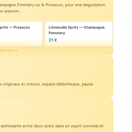
 Champagne Pommery ou le Prosecco, pour une degustation
ue-passion.
Spritz — Prosecco
Limoncello Spritz — Champagne
Pommery
21 €
Voir plus ▾
itz — Champagne
St-Germain Spritz (fleur de
sureau) — Prosecco
19 €
s originaux et colores, espace bibliotheque, pause
ritz (framboise
Chambord Spritz — Champagne
osecco
Pommery
21 €
fraichissante entre deux soins dans un esprit convivial et