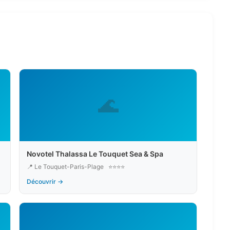
🌊
Novotel Thalassa Le Touquet Sea & Spa
📍 Le Touquet-Paris-Plage
⭐⭐⭐⭐
Découvrir →