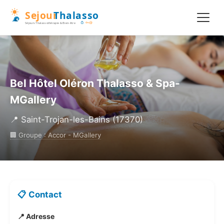
Bel Hôtel Oléron Thalasso & Spa-
MGallery
📍 Saint-Trojan-les-Bains (17370)
🏢 Groupe : Accor - MGallery
📋 Contact
📍 Adresse