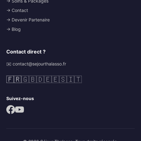
→ Soins & Packages
→ Contact
→ Devenir Partenaire
→ Blog
Contact direct ?
✉️ contact@sejourthalasso.fr
🇫🇷
🇬🇧
🇩🇪
🇪🇸
🇮🇹
Suivez-nous