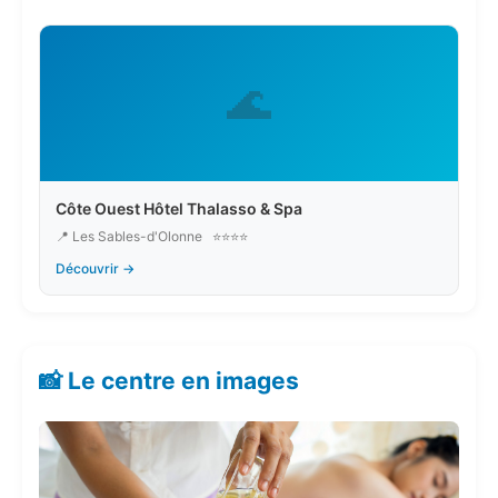
🌊
Côte Ouest Hôtel Thalasso & Spa
📍 Les Sables-d'Olonne
⭐⭐⭐⭐
Découvrir →
📸 Le centre en images