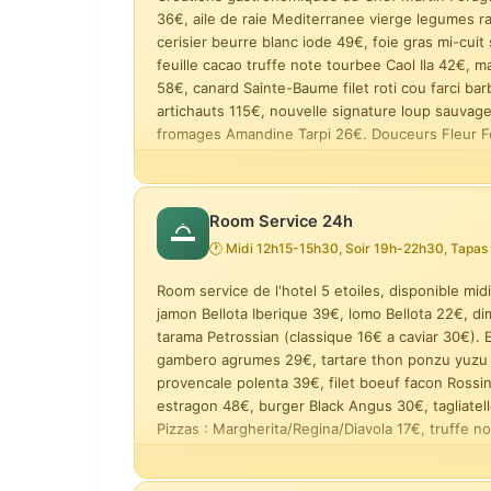
36€, aile de raie Mediterranee vierge legumes 
Evasion — 6 escales
cerisier beurre blanc iode 49€, foie gras mi-cui
Evasion — a
feuille cacao truffe note tourbee Caol Ila 42€, 
190 €
65 €
58€, canard Sainte-Baume filet roti cou farci ba
artichauts 115€, nouvelle signature loup sauvag
fromages Amandine Tarpi 26€. Douceurs Fleur Fer
Tatin 2.0 sorbet yaourt vanille Tahiti 24€, varia
Evasion Sublime — accord mets &
Menu enfant
vins
30 €
75 €
Mare Nostrum — ecosysteme
Aile de raie
Room Service 24h
marin et caviar Oscietre
vierge legum
🕐 Midi 12h15-15h30, Soir 19h-22h30, Tapa
noire, creme
Menus degustation :
90 - 240 €
Accords mets & vins 
36 €
feuilles de 
Room service de l'hotel 5 etoiles, disponible midi
34 €
jamon Bellota Iberique 39€, lomo Bellota 22€, 
tarama Petrossian (classique 16€ a caviar 30€).
gambero agrumes 29€, tartare thon ponzu yuzu 2
Foie gras de canard mi-cuit —
Topinambour 
provencale polenta 39€, filet boeuf facon Rossini
sardine de pays fumee, yuzu
cacao, truff
kosho
whisky Caol 
estragon 48€, burger Black Angus 30€, tagliatel
Pizzas : Margherita/Regina/Diavola 17€, truffe no
34 €
42 €
exotiques 18€, moelleux chocolat 12 min 18€, fru
tarama, pates burrata, pizzas, fromages, fruits.
Canard de la Sainte-Baume — filet
Faux-filet 