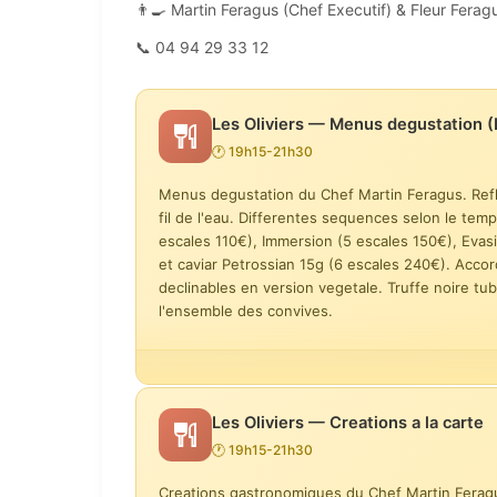
👨‍🍳 Martin Feragus (Chef Executif) & Fleur Ferag
📞 04 94 29 33 12
Les Oliviers — Menus degustation 
🕐 19h15-21h30
Menus degustation du Chef Martin Feragus. Reflet
fil de l'eau. Differentes sequences selon le tem
escales 110€), Immersion (5 escales 150€), Evas
et caviar Petrossian 15g (6 escales 240€). Acco
declinables en version vegetale. Truffe noire 
l'ensemble des convives.
Horizon — 3 escales
Horizon — a
90 €
35 €
Les Oliviers — Creations a la carte
🕐 19h15-21h30
Ecume — accord mets & vins
Immersion —
45 €
150 €
Creations gastronomiques du Chef Martin Ferag