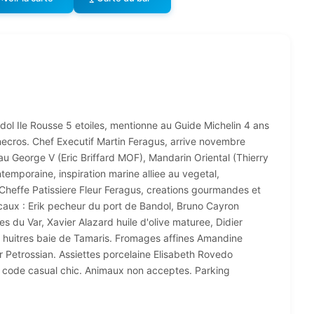
ol Ile Rousse 5 etoiles, mentionne au Guide Michelin 4 ans
necros. Chef Executif Martin Feragus, arrive novembre
u George V (Eric Briffard MOF), Mandarin Oriental (Thierry
ntemporaine, inspiration marine alliee au vegetal,
heffe Patissiere Fleur Feragus, creations gourmandes et
ocaux : Erik pecheur du port de Bandol, Bruno Cayron
s du Var, Xavier Alazard huile d'olive maturee, Didier
t huitres baie de Tamaris. Fromages affines Amandine
r Petrossian. Assiettes porcelaine Elisabeth Rovedo
ss code casual chic. Animaux non acceptes. Parking