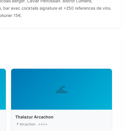
olas Berger. Caviar Petrossian. Bistrot Lumiere,
, bar avec cocktails signature et +250 references de vins.
iturier 15€.
🌊
Thalazur Arcachon
📍 Arcachon
⭐⭐⭐⭐