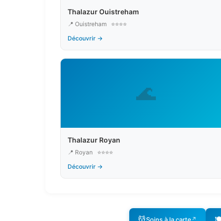
Thalazur Ouistreham
📍 Ouistreham
⭐⭐⭐⭐
Découvrir →
🌊
Thalazur Royan
📍 Royan
⭐⭐⭐⭐
Découvrir →
💆
🍽
Soins à la carte
↗