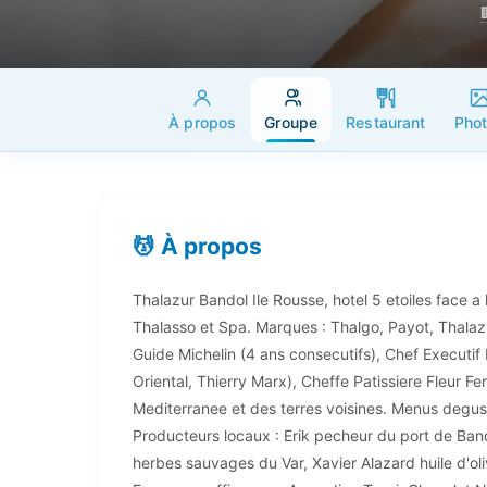
À propos
Groupe
Restaurant
Pho
💆 À propos
Thalazur Bandol Ile Rousse, hotel 5 etoiles face a
Thalasso et Spa. Marques : Thalgo, Payot, Thalaz
Guide Michelin (4 ans consecutifs), Chef Executif
Oriental, Thierry Marx), Cheffe Patissiere Fleur F
Mediterranee et des terres voisines. Menus degus
Producteurs locaux : Erik pecheur du port de Ban
herbes sauvages du Var, Xavier Alazard huile d'ol