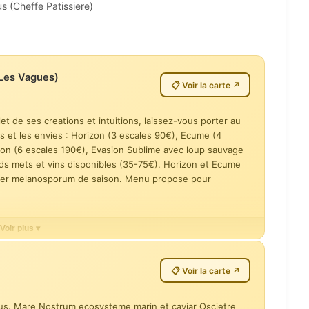
us (Cheffe Patissiere)
(Les Vagues)
📋 Voir la carte ↗
 de ses creations et intuitions, laissez-vous porter au
ps et les envies : Horizon (3 escales 90€), Ecume (4
ion (6 escales 190€), Evasion Sublime avec loup sauvage
rds mets et vins disponibles (35-75€). Horizon et Ecume
tuber melanosporum de saison. Menu propose pour
Voir plus ▾
ccord mets & vins
Ecume — 4 escales
110 €
📋 Voir la carte ↗
 5 escales
Immersion — accord mets & vins
55 €
us. Mare Nostrum ecosysteme marin et caviar Oscietre