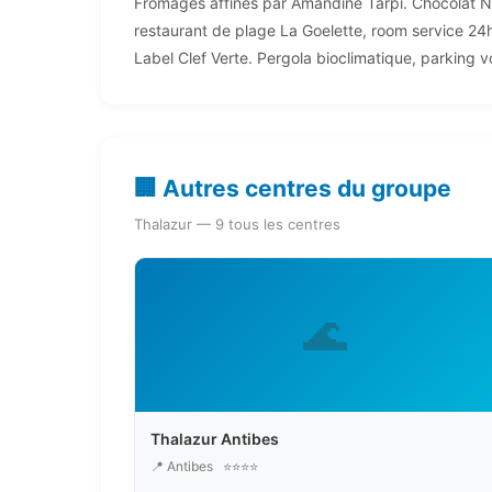
Fromages affines par Amandine Tarpi. Chocolat Nic
restaurant de plage La Goelette, room service 24h
Label Clef Verte. Pergola bioclimatique, parking vo
🏢 Autres centres du groupe
Thalazur — 9 tous les centres
🌊
Thalazur Antibes
📍 Antibes
⭐⭐⭐⭐