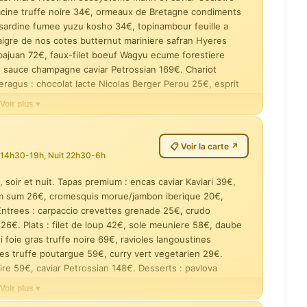
racine truffe noire 34€, ormeaux de Bretagne condiments
t sardine fumee yuzu kosho 34€, topinambour feuille a
ccord mets & vins
Evasion Sublime — 6 escales avec
loup sauvage et caviar Petrossian
maigre de nos cotes butternut mariniere safran Hyeres
15g
rbajuan 72€, faux-filet boeuf Wagyu ecume forestiere
240 €
e sauce champagne caviar Petrossian 169€. Chariot
agus : chocolat lacte Nicolas Berger Perou 25€, esprit
tion coco citron vert gingembre coriandre 24€.
 (10 ans)
Voir plus ▾
 de Mediterranee —
Ormeaux de Bretagne —
📋 Voir la carte ↗
es racine, truffe
condiments au bois de cerisier,
s 14h30-19h, Nuit 22h30-6h
 d'Isigny fumee,
beurre blanc iode
:
35 - 75 €
moutarde
49 €
, soir et nuit. Tapas premium : encas caviar Kaviari 39€,
dim sum 26€, cromesquis morue/jambon iberique 20€,
 Entrees : carpaccio crevettes grenade 25€, crudo
6€. Plats : filet de loup 42€, sole meuniere 58€, daube
en feuille a feuille —
Maigre de nos cotes — butternut,
 foie gras truffe noire 69€, ravioles langoustines
e noire, note tourbee
graines de courge, mariniere
Ila 12 ans
coquillages safran de Hyeres
les truffe poutargue 59€, curry vert vegetarien 29€.
ire 59€, caviar Petrossian 148€. Desserts : pavlova
58 €
its givres Sorbetti 12-18€. Carte nuit 22h30-6h : jamon,
Voir plus ▾
de boeuf Wagyu —
Nouvelle Signature — loup