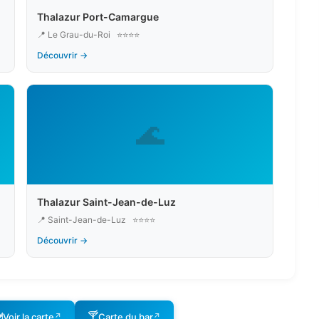
Thalazur Port-Camargue
📍 Le Grau-du-Roi
⭐⭐⭐⭐
Découvrir →
🌊
Thalazur Saint-Jean-de-Luz
📍 Saint-Jean-de-Luz
⭐⭐⭐⭐
Découvrir →
️
🍸
Voir la carte
Carte du bar
↗
↗