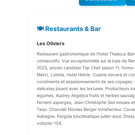
🍽️ Restaurants & Bar
Les Oliviers
Restaurant gastronomique de l'hotel Thalazur Band
consecutifs. Vue exceptionnelle sur la baie de Re
2023, ancien candidat Top Chef saison 11, forme a
Marx), Lutetia, Hotel Helvie. Cuisine sincere et co
condiments et assaisonnements de ses voyages. C
delicates jouant avec les textures. Producteurs l
legumes, Audrey Angelica fruits et herbes sauvage
Ferreint asperges, Jean-Christophe Giol moules e
Tarpi. Chocolat Nicolas Berger torrefacteur. Cavia
Aubagne. Pergola bioclimatique juillet-aout. Dre
voiturier 15€.