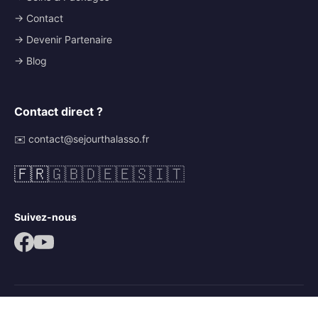
→ Contact
→ Devenir Partenaire
→ Blog
Contact direct ?
✉️ contact@sejourthalasso.fr
🇫🇷
🇬🇧
🇩🇪
🇪🇸
🇮🇹
Suivez-nous
© 2026 Séjour Thalasso. Tous droits réservés.