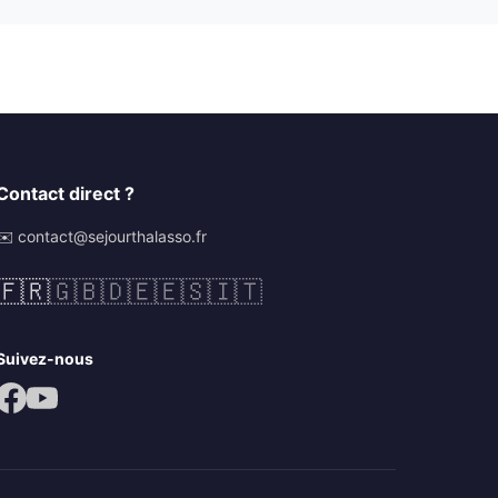
Contact direct ?
✉️ contact@sejourthalasso.fr
🇫🇷
🇬🇧
🇩🇪
🇪🇸
🇮🇹
Suivez-nous