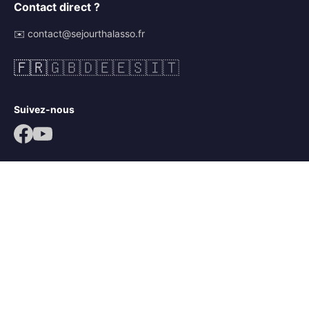
Contact direct ?
✉️ contact@sejourthalasso.fr
🇫🇷
🇬🇧
🇩🇪
🇪🇸
🇮🇹
Suivez-nous
© 2026 Séjour Thalasso. Tous droits réservés.
Mentions légales
CGV
Politique de confidentialité
Mots-clés :
séjour thalassothérapie
,
séjour thalasso île de ré
,
séjour bien-être île de ré
,
thalasso ars en ré
,
thalacap ars en ré