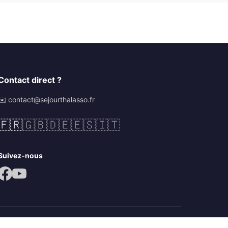
Contact direct ?
✉️ contact@sejourthalasso.fr
🇫🇷
🇬🇧
🇩🇪
🇪🇸
🇮🇹
Suivez-nous