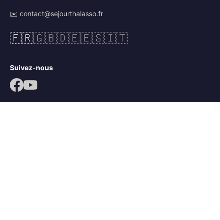
✉️ contact@sejourthalasso.fr
🇫🇷
🇬🇧
🇩🇪
🇪🇸
🇮🇹
Suivez-nous
© 2026 Séjour Thalasso. Tous droits réservés.
Mentions légales
CGV
Politique de confidentialité
Mots-clés :
séjour thalassothérapie
,
séjour thalasso île de ré
,
séjour bien-être île de ré
,
thalasso ars en ré
,
thalacap ars en ré