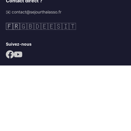
Contact direct ?
✉️ contact@sejourthalasso.fr
🇫🇷
🇬🇧
🇩🇪
🇪🇸
🇮🇹
Suivez-nous
© 2026 Séjour Thalasso. Tous droits réservés.
Mentions légales
CGV
Politique de confidentialité
Mots-clés :
séjour thalassothérapie
,
séjour thalasso île de ré
,
séjour bien-être île de ré
,
thalasso ars en ré
,
thalacap ars en ré