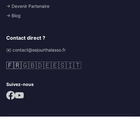
→ Devenir Partenaire
→ Blog
Contact direct ?
✉️ contact@sejourthalasso.fr
🇫🇷
🇬🇧
🇩🇪
🇪🇸
🇮🇹
Suivez-nous
© 2026 Séjour Thalasso. Tous droits réservés.
Mentions légales