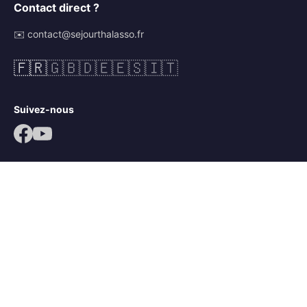
Contact direct ?
✉️ contact@sejourthalasso.fr
🇫🇷
🇬🇧
🇩🇪
🇪🇸
🇮🇹
Suivez-nous
© 2026 Séjour Thalasso. Tous droits réservés.
Mentions légales
CGV
Politique de confidentialité
Mots-clés :
séjour thalassothérapie
,
séjour thalasso île de ré
,
séjour bien-être île de ré
,
thalasso ars en ré
,
thalacap ars en ré