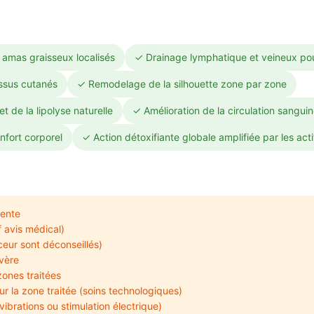
s amas graisseux localisés
✓ Drainage lymphatique et veineux pour
issus cutanés
✓ Remodelage de la silhouette zone par zone
t de la lipolyse naturelle
✓ Amélioration de la circulation sanguin
nfort corporel
✓ Action détoxifiante globale amplifiée par les act
cente
 avis médical)
ceur sont déconseillés)
vère
zones traitées
r la zone traitée (soins technologiques)
ibrations ou stimulation électrique)