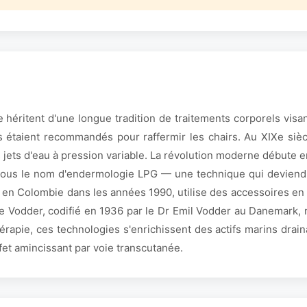
héritent d'une longue tradition de traitements corporels visant 
s étaient recommandés pour raffermir les chairs. Au XIXe siè
s jets d'eau à pression variable. La révolution moderne débute 
sous le nom d'endermologie LPG — une technique qui deviendr
ée en Colombie dans les années 1990, utilise des accessoires e
e Vodder, codifié en 1936 par le Dr Emil Vodder au Danemark, r
hérapie, ces technologies s'enrichissent des actifs marins dra
ffet amincissant par voie transcutanée.