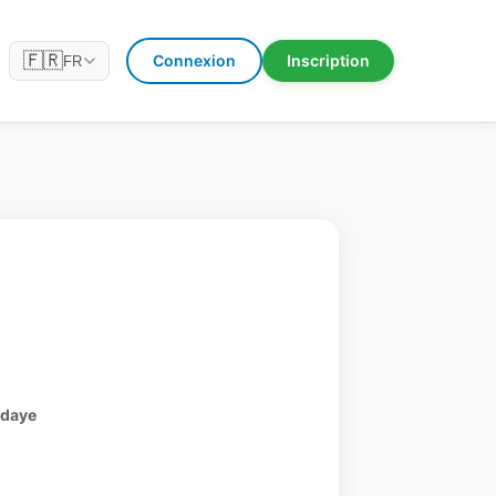
🇫🇷
Connexion
Inscription
FR
ndaye