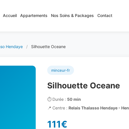
Accueil
Appartements
Nos Soins & Packages
Contact
asso Hendaye
/
Silhouette Oceane
minceur-fr
Silhouette Oceane
⏱️
Durée :
50 min
📍
Centre :
Relais Thalasso Hendaye - He
111€