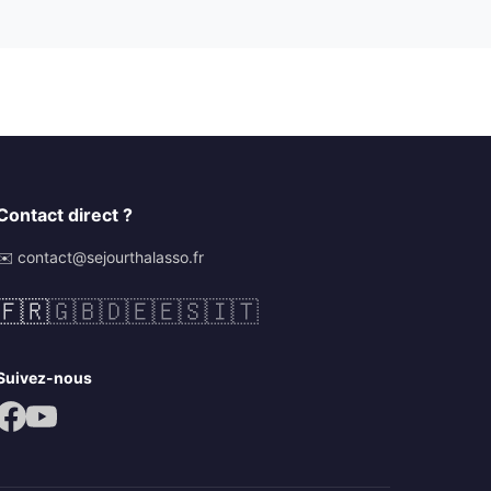
Contact direct ?
✉️ contact@sejourthalasso.fr
🇫🇷
🇬🇧
🇩🇪
🇪🇸
🇮🇹
Suivez-nous