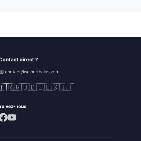
Contact direct ?
✉️ contact@sejourthalasso.fr
🇫🇷
🇬🇧
🇩🇪
🇪🇸
🇮🇹
Suivez-nous