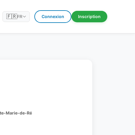
🇫🇷
Connexion
Inscription
FR
inte-Marie-de-Ré