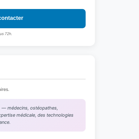
contacter
us 72h.
ires.
iés — médecins, ostéopathes,
xpertise médicale, des technologies
rance.