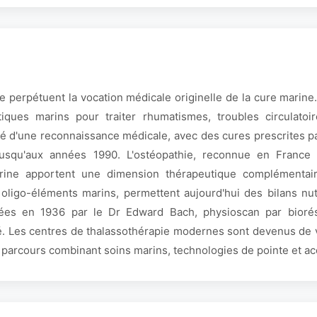
e perpétuent la vocation médicale originelle de la cure marine
tiques marins pour traiter rhumatismes, troubles circulato
é d'une reconnaissance médicale, avec des cures prescrites pa
jusqu'aux années 1990. L'ostéopathie, reconnue en France 
rine apportent une dimension thérapeutique complémentaire.
 oligo-éléments marins, permettent aujourd'hui des bilans nut
ées en 1936 par le Dr Edward Bach, physioscan par bior
é. Les centres de thalassothérapie modernes sont devenus de vé
un parcours combinant soins marins, technologies de pointe et