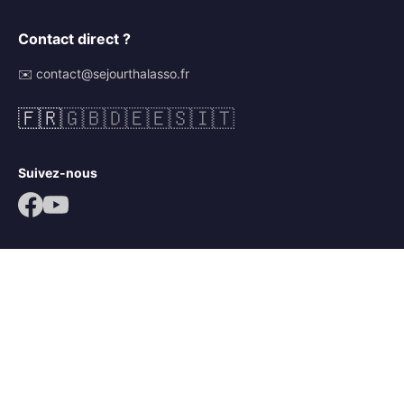
Contact direct ?
✉️ contact@sejourthalasso.fr
🇫🇷
🇬🇧
🇩🇪
🇪🇸
🇮🇹
Suivez-nous
© 2026 Séjour Thalasso. Tous droits réservés.
Mentions légales
CGV
Politique de confidentialité
Mots-clés :
séjour thalassothérapie
,
séjour thalasso île de ré
,