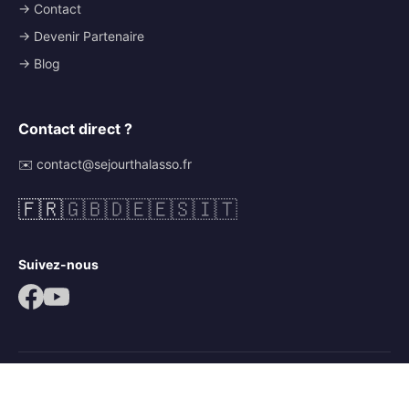
→ Contact
→ Devenir Partenaire
→ Blog
Contact direct ?
✉️ contact@sejourthalasso.fr
🇫🇷
🇬🇧
🇩🇪
🇪🇸
🇮🇹
Suivez-nous
© 2026 Séjour Thalasso. Tous droits réservés.