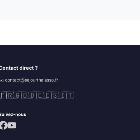
Contact direct ?
✉️ contact@sejourthalasso.fr
🇫🇷
🇬🇧
🇩🇪
🇪🇸
🇮🇹
Suivez-nous