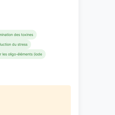
mination des toxines
duction du stress
les oligo-éléments (iode