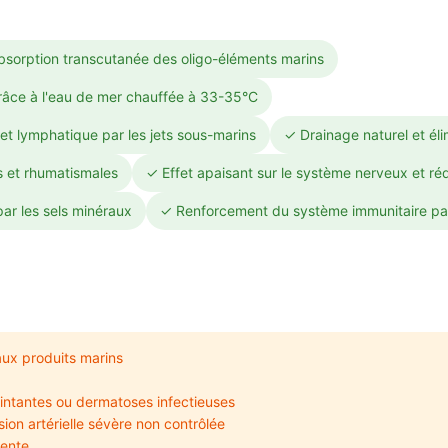
absorption transcutanée des oligo-éléments marins
râce à l'eau de mer chauffée à 33-35°C
 et lymphatique par les jets sous-marins
✓ Drainage naturel et éli
s et rhumatismales
✓ Effet apaisant sur le système nerveux et ré
par les sels minéraux
✓ Renforcement du système immunitaire par 
 aux produits marins
uintantes ou dermatoses infectieuses
on artérielle sévère non contrôlée
cente