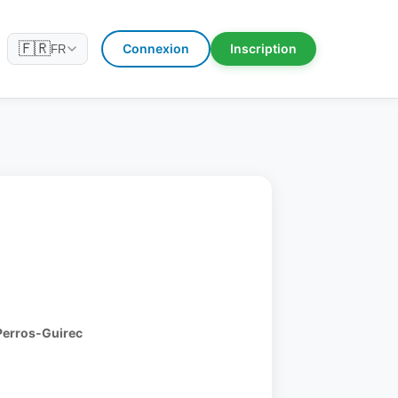
🇫🇷
Connexion
Inscription
FR
Perros-Guirec