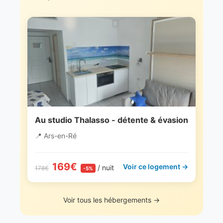
Au studio Thalasso - détente & évasion
📍 Ars-en-Ré
169€
Voir ce logement →
/ nuit
178€
-5%
Voir tous les hébergements →