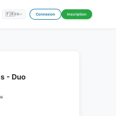
🇫🇷
Connexion
Inscription
FR
s - Duo
Ré