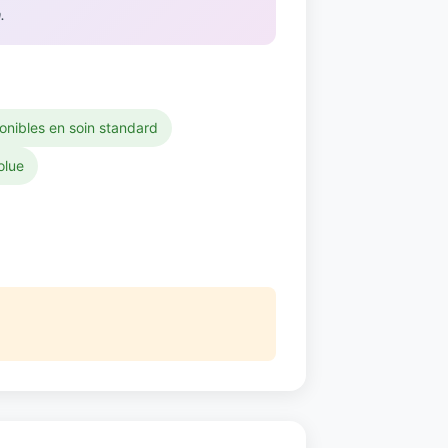
.
ponibles en soin standard
olue