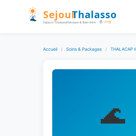
Accueil
/
Soins & Packages
/
THALACAP Il
🌊