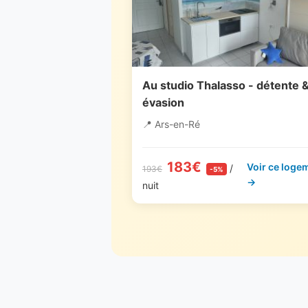
Au studio Thalasso - détente 
évasion
📍 Ars-en-Ré
183€
Voir ce loge
/
193€
-5%
→
nuit