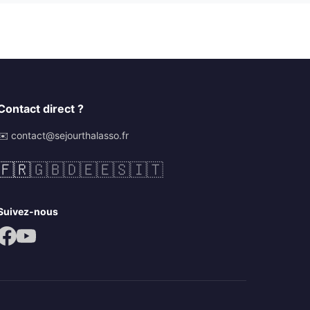
Contact direct ?
✉️ contact@sejourthalasso.fr
🇫🇷
🇬🇧
🇩🇪
🇪🇸
🇮🇹
Suivez-nous