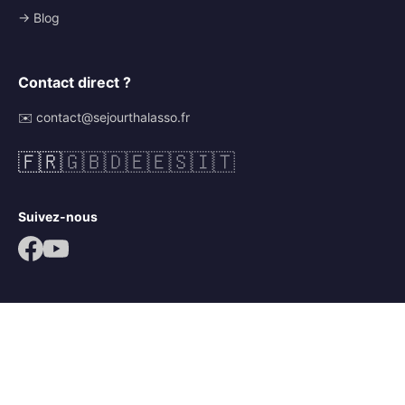
→ Blog
Contact direct ?
✉️ contact@sejourthalasso.fr
🇫🇷
🇬🇧
🇩🇪
🇪🇸
🇮🇹
Suivez-nous
© 2026 Séjour Thalasso. Tous droits réservés.
Mentions légales
CGV