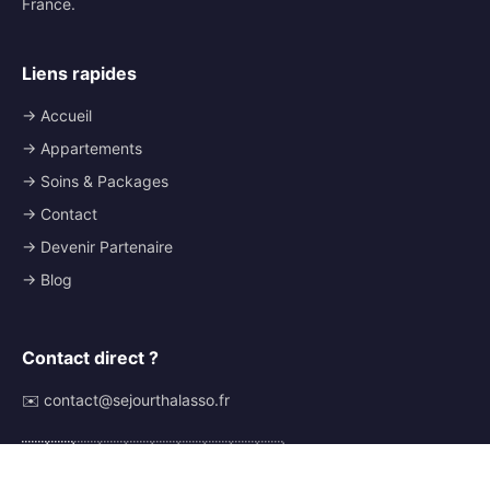
France.
Liens rapides
→ Accueil
→ Appartements
→ Soins & Packages
→ Contact
→ Devenir Partenaire
→ Blog
Contact direct ?
✉️ contact@sejourthalasso.fr
🇫🇷
🇬🇧
🇩🇪
🇪🇸
🇮🇹