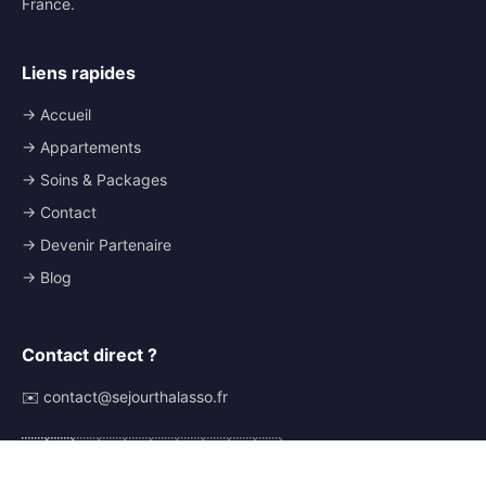
France.
Liens rapides
→ Accueil
→ Appartements
→ Soins & Packages
→ Contact
→ Devenir Partenaire
→ Blog
Contact direct ?
✉️ contact@sejourthalasso.fr
🇫🇷
🇬🇧
🇩🇪
🇪🇸
🇮🇹