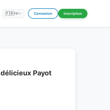
🇫🇷
Connexion
Inscription
FR
élicieux Payot