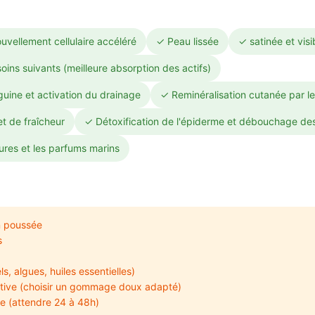
ouvellement cellulaire accéléré
✓ Peau lissée
✓ satinée et vis
ins suivants (meilleure absorption des actifs)
guine et activation du drainage
✓ Reminéralisation cutanée par le
t de fraîcheur
✓ Détoxification de l'épiderme et débouchage de
tures et les parfums marins
n poussée
s
, algues, huiles essentielles)
tive (choisir un gommage doux adapté)
ne (attendre 24 à 48h)