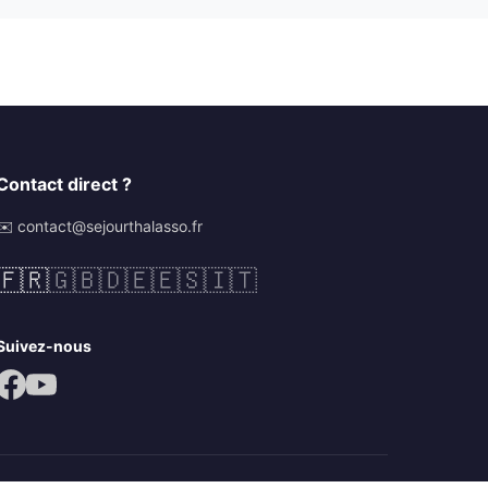
Contact direct ?
✉️ contact@sejourthalasso.fr
🇫🇷
🇬🇧
🇩🇪
🇪🇸
🇮🇹
Suivez-nous