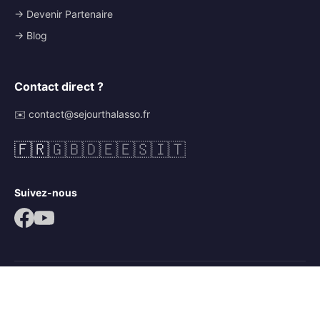
→ Devenir Partenaire
→ Blog
Contact direct ?
✉️ contact@sejourthalasso.fr
🇫🇷
🇬🇧
🇩🇪
🇪🇸
🇮🇹
Suivez-nous
© 2026 Séjour Thalasso. Tous droits réservés.
Mentions légales