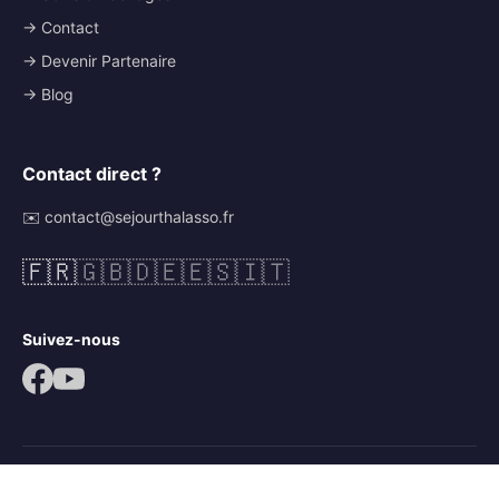
→ Contact
→ Devenir Partenaire
→ Blog
Contact direct ?
✉️ contact@sejourthalasso.fr
🇫🇷
🇬🇧
🇩🇪
🇪🇸
🇮🇹
Suivez-nous
© 2026 Séjour Thalasso. Tous droits réservés.