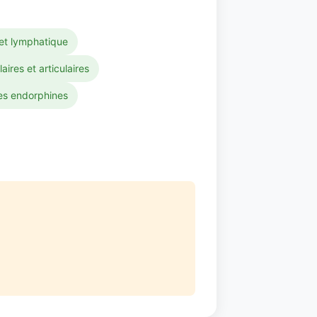
 et lymphatique
res et articulaires
es endorphines