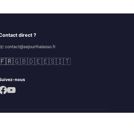
Contact direct ?
✉️ contact@sejourthalasso.fr
🇫🇷
🇬🇧
🇩🇪
🇪🇸
🇮🇹
Suivez-nous
Mentions légales
CGV
Politique de confidentialité