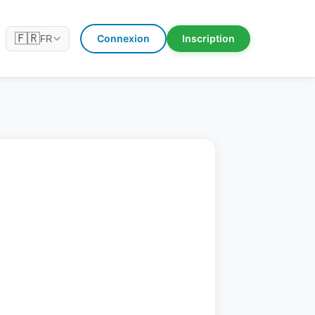
🇫🇷
Connexion
Inscription
FR
n