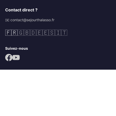
Contact direct ?
✉️ contact@sejourthalasso.fr
🇫🇷
🇬🇧
🇩🇪
🇪🇸
🇮🇹
Suivez-nous
© 2026 Séjour Thalasso. Tous droits réservés.
Mentions légales
CGV
Politique de confidentialité
Mots-clés :
séjour thalassothérapie
,
séjour thalasso île de ré
,