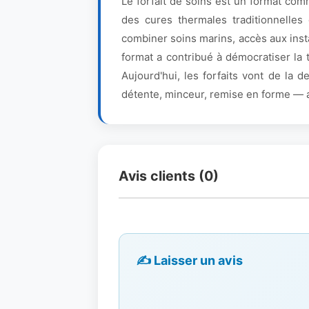
Le forfait de soins est un format com
des cures thermales traditionnelles
combiner soins marins, accès aux inst
format a contribué à démocratiser la 
Aujourd'hui, les forfaits vont de la
détente, minceur, remise en forme — ad
Avis clients (0)
✍️ Laisser un avis