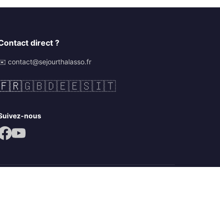
Contact direct ?
✉️ contact@sejourthalasso.fr
🇫🇷
🇬🇧
🇩🇪
🇪🇸
🇮🇹
Suivez-nous
Mentions légales
CGV
Politique de confidentialité
é