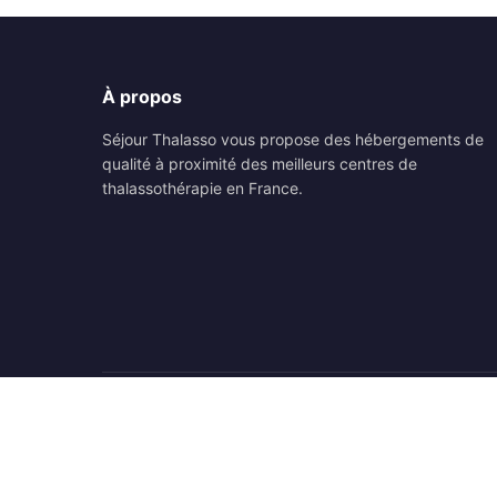
À propos
Séjour Thalasso vous propose des hébergements de
qualité à proximité des meilleurs centres de
thalassothérapie en France.
© 2026 Séjour Thalasso. Tous droits réservés.
Mots-clés :
séjour thalassothérapie
,
séjour thalasso îl