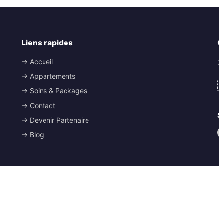
Liens rapides
→ Accueil
→ Appartements
→ Soins & Packages
→ Contact
→ Devenir Partenaire
→ Blog
e de ré
,
séjour bien-être île de ré
,
thalasso ars en ré
,
thalacap ars en r