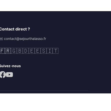
Contact direct ?
✉️ contact@sejourthalasso.fr
🇫🇷
🇬🇧
🇩🇪
🇪🇸
🇮🇹
Suivez-nous
Mentions légales
CGV
Politique de confidentialité