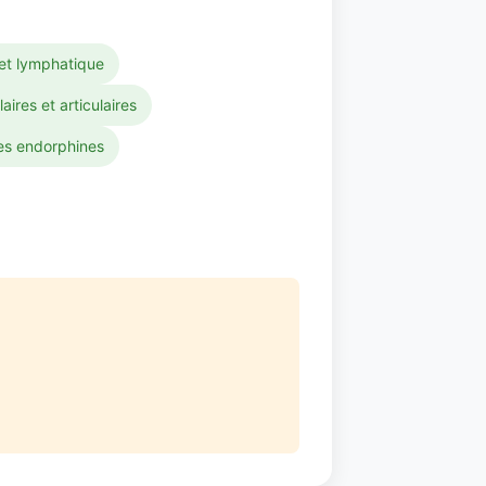
 et lymphatique
res et articulaires
es endorphines