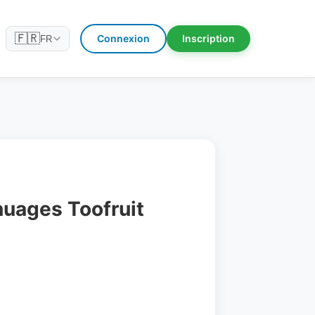
🇫🇷
Connexion
Inscription
FR
nuages Toofruit