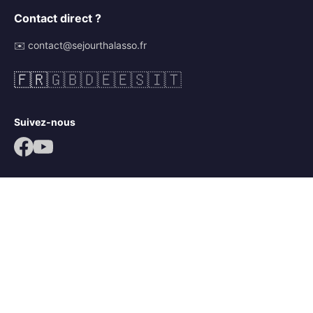
Contact direct ?
✉️ contact@sejourthalasso.fr
🇫🇷
🇬🇧
🇩🇪
🇪🇸
🇮🇹
Suivez-nous
© 2026 Séjour Thalasso. Tous droits réservés.
Mentions légales
CGV
Politique de confidentialité
Mots-clés :
séjour thalassothérapie
,
séjour thalasso île de ré
,