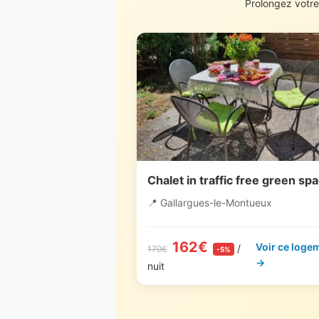
Prolongez votre
Chalet in traffic free green sp
📍 Gallargues-le-Montueux
162€
Voir ce loge
/
170€
-5%
→
nuit