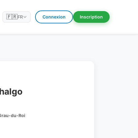
🇫🇷
Connexion
Inscription
FR
Thalgo
Grau-du-Roi