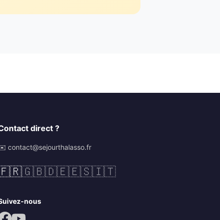
Contact direct ?
✉️ contact@sejourthalasso.fr
🇫🇷
🇬🇧
🇩🇪
🇪🇸
🇮🇹
Suivez-nous