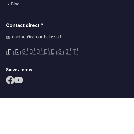
→ Blog
Contact direct ?
✉️ contact@sejourthalasso.fr
🇫🇷
🇬🇧
🇩🇪
🇪🇸
🇮🇹
Suivez-nous
© 2026 Séjour Thalasso. Tous droits réservés.
Mentions légales
CGV
Politique de confidentialité