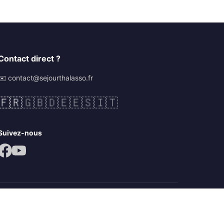
Contact direct ?
✉️ contact@sejourthalasso.fr
🇫🇷
🇬🇧
🇩🇪
🇪🇸
🇮🇹
Suivez-nous
Mentions légales
CGV
Politique de confidentialité