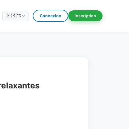
🇫🇷
Connexion
Inscription
FR
relaxantes