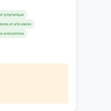
 et lymphatique
res et articulaires
es endorphines