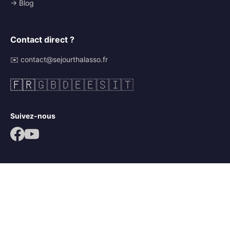
→ Blog
Contact direct ?
✉️ contact@sejourthalasso.fr
🇫🇷
🇬🇧
🇩🇪
🇪🇸
🇮🇹
Suivez-nous
© 2026 Séjour Thalasso. Tous droits réservés.
Mentions légales
CGV
Politique de confidentialité