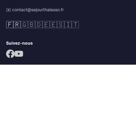
✉️ contact@sejourthalasso.fr
🇫🇷
🇬🇧
🇩🇪
🇪🇸
🇮🇹
Suivez-nous
© 2026 Séjour Thalasso. Tous droits réservés.
Mentions légales
CGV
Politique de confidentialité
Mots-clés :
séjour thalassothérapie
,
séjour thalasso île de ré
,
séjour bien-être île de ré
,
thalasso ars en ré
,
thalacap ars en ré