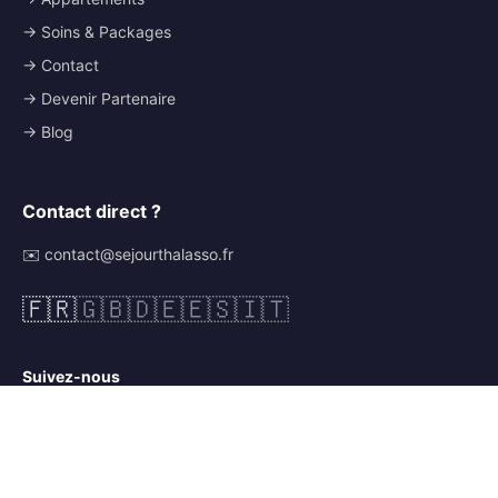
→ Soins & Packages
→ Contact
→ Devenir Partenaire
→ Blog
Contact direct ?
✉️ contact@sejourthalasso.fr
🇫🇷
🇬🇧
🇩🇪
🇪🇸
🇮🇹
Suivez-nous