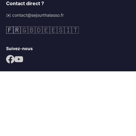
Contact direct ?
✉️ contact@sejourthalasso.fr
🇫🇷
🇬🇧
🇩🇪
🇪🇸
🇮🇹
Suivez-nous
© 2026 Séjour Thalasso. Tous droits réservés.
Mentions légales
CGV
Politique de confidentialité
Mots-clés :
séjour thalassothérapie
,
séjour thalasso île de ré
,
séjour bien-être île de ré
,
thalasso ars en ré
,
thalacap ars en ré