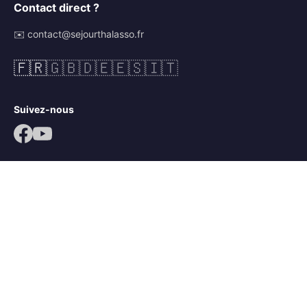
Contact direct ?
✉️ contact@sejourthalasso.fr
🇫🇷
🇬🇧
🇩🇪
🇪🇸
🇮🇹
Suivez-nous
© 2026 Séjour Thalasso. Tous droits réservés.
Mentions légales
CGV
Politique de confidentialité
Mots-clés :
séjour thalassothérapie
,
séjour thalasso île de ré
,
séjour bien-être île de ré
,
thalasso ars en ré
,
thalacap ars en ré