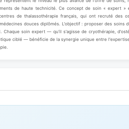
e représentent le niveau le plus avancé de l'offre de soins,
ements de haute technicité. Ce concept de soin « expert »
centres de thalassothérapie français, qui ont recruté des o
en médecines douces diplômés. L'objectif : proposer des soins 
. Chaque soin expert — qu'il s'agisse de cryothérapie, d'ost
que ciblé — bénéficie de la synergie unique entre l'expertise
pie.