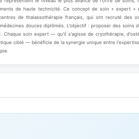
e représentent le niveau le plus avancé de l'offre de soins,
ements de haute technicité. Ce concept de soin « expert »
centres de thalassothérapie français, qui ont recruté des o
en médecines douces diplômés. L'objectif : proposer des soins 
. Chaque soin expert — qu'il s'agisse de cryothérapie, d'ost
que ciblé — bénéficie de la synergie unique entre l'expertise
pie.