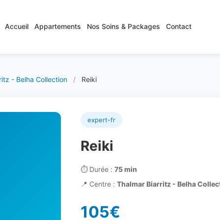
Accueil
Appartements
Nos Soins & Packages
Contact
itz - Belha Collection
/
Reiki
expert-fr
Reiki
⏱️
Durée :
75 min
📍
Centre :
Thalmar Biarritz - Belha Collect
105€