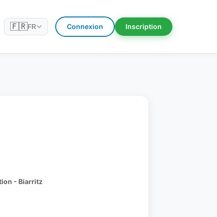
🇫🇷
Connexion
Inscription
FR
ion - Biarritz