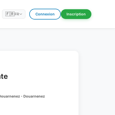
🇫🇷
Connexion
Inscription
FR
nte
 Douarnenez - Douarnenez