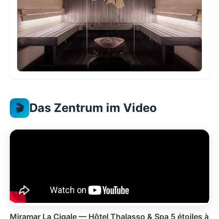
Das Zentrum im Video
🎬
Miramar La Cigale — Hôtel Thalasso & Spa 5 étoiles à