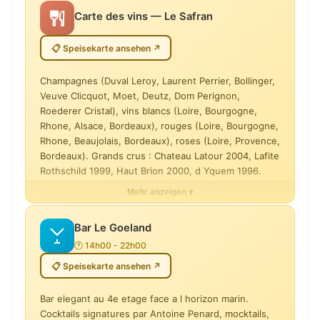
Carte des vins — Le Safran
Soupe a l\'oignon caramelise et foie gras poele
18 €
📋 Speisekarte ansehen ↗
Salade Cesar (uniquement le midi)
Champagnes (Duval Leroy, Laurent Perrier, Bollinger,
22 €
Veuve Clicquot, Moet, Deutz, Dom Perignon,
Roederer Cristal), vins blancs (Loire, Bourgogne,
Salade La Cigale (uniquement le midi)
Rhone, Alsace, Bordeaux), rouges (Loire, Bourgogne,
20 €
Rhone, Beaujolais, Bordeaux), roses (Loire, Provence,
Bordeaux). Grands crus : Chateau Latour 2004, Lafite
Rothschild 1999, Haut Brion 2000, d Yquem 1996.
Oeuf parfait, creme de cepes et noisettes torrefiees, chips
de topinambour
Mehr anzeigen ▾
18 €
Champagne Duval Leroy Brut 1er Cru (coupe 12.5cl)
Bar Le Goeland
16 €
Foie gras mi-cuit maison, chutney de butternut au
🕐 14h00 - 22h00
gingembre
Champagne Duval Leroy Rose 1er Cru Prestige (coupe)
📋 Speisekarte ansehen ↗
26 €
18 €
Bar elegant au 4e etage face a l horizon marin.
Boeuf carottes facon tartare, sauce aux oeufs et poivre
Cocktails signatures par Antoine Penard, mocktails,
Chablis J.Moreau & Fils 2023 (verre 12.5cl)