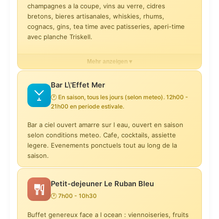
Timut
champagnes a la coupe, vins au verre, cidres
14 €
18 €
bretons, bieres artisanales, whiskies, rhums,
cognacs, gins, tea time avec patisseries, aperi-time
Quincy Domaine Philippe Portier 2024 (verre)
avec planche Triskell.
Tartelette de Homard, betterave, creme de coco aux epices
12 €
28 €
Mehr anzeigen ▾
Formule Tea Time (boisson chaude + 3 patisseries)
Saumur-Champigny Domaine Filliatreau Bio 2022 (verre)
15 €
Carpaccio de St Jacques, poire et parmesan, salade
12 €
Bar L\'Effet Mer
d\'endives a l\'huile de noisettes
22 €
🕐 En saison, tous les jours (selon meteo). 12h00 -
Planche Triskell aperitive a partager (2 pers)
21h00 en periode estivale.
Montagne Saint-Emilion Chateau Rocher Calon 2022 (verre)
29 €
14 €
Assiette de 6 huitres de la presqu\'ile de Rhuys
Bar a ciel ouvert amarre sur l eau, ouvert en saison
16 €
selon conditions meteo. Cafe, cocktails, assiette
Cocktail Sur Mesure sans alcool
Clarendelle Rose par Haut-Brion 2024 (verre)
legere. Evenements ponctuels tout au long de la
15 €
saison.
8 €
Assiette de 9 huitres de la presqu\'ile de Rhuys
19 €
Cocktail Sur Mesure avec alcool
Muscadet Sevre & Maine Clos des Orfeuilles Bio 2024 (75cl)
Petit-dejeuner Le Ruban Bleu
20 €
38 €
🕐 7h00 - 10h30
Assiette de crevettes (12 pieces)
18 €
Cocktail Classique (Mojito, Americano, Caipirinha...)
Buffet genereux face a l ocean : viennoiseries, fruits
Sancerre Philippe Auchere 2024 (75cl)