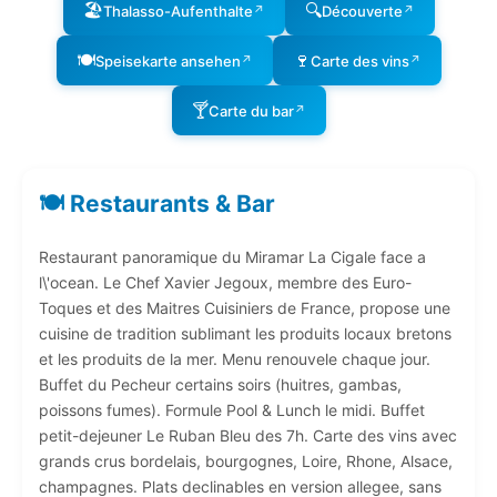
🏖️
🔍
Thalasso-Aufenthalte
Découverte
↗
↗
🍽️
🍷
Speisekarte ansehen
Carte des vins
↗
↗
🍸
Carte du bar
↗
🍽️ Restaurants & Bar
Restaurant panoramique du Miramar La Cigale face a
l\'ocean. Le Chef Xavier Jegoux, membre des Euro-
Toques et des Maitres Cuisiniers de France, propose une
cuisine de tradition sublimant les produits locaux bretons
et les produits de la mer. Menu renouvele chaque jour.
Buffet du Pecheur certains soirs (huitres, gambas,
poissons fumes). Formule Pool & Lunch le midi. Buffet
petit-dejeuner Le Ruban Bleu des 7h. Carte des vins avec
grands crus bordelais, bourgognes, Loire, Rhone, Alsace,
champagnes. Plats declinables en version allegee, sans