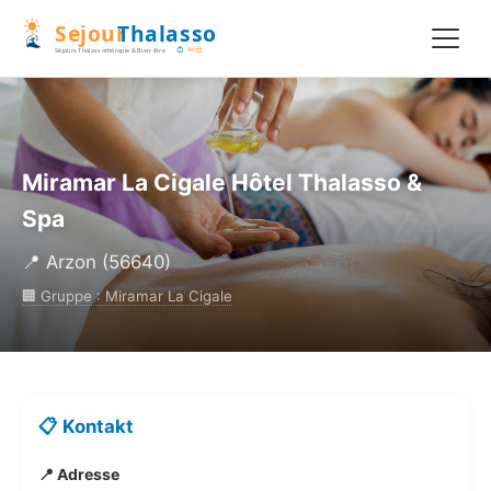
Miramar La Cigale Hôtel Thalasso &
Spa
📍 Arzon (56640)
🏢 Gruppe : Miramar La Cigale
📋 Kontakt
📍 Adresse