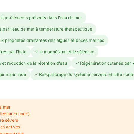
oligo-éléments présents dans l'eau de mer
re par l'eau de mer à température thérapeutique
ux propriétés drainantes des algues et boues marines
es par l'iode
✓ le magnésium et le sélénium
e et réduction de la rétention d'eau
✓ Régénération cutanée par le
air marin iodé
✓ Rééquilibrage du système nerveux et lutte cont
la mer
teneur en iode)
ire sévère
ées actives
 phase aiguë