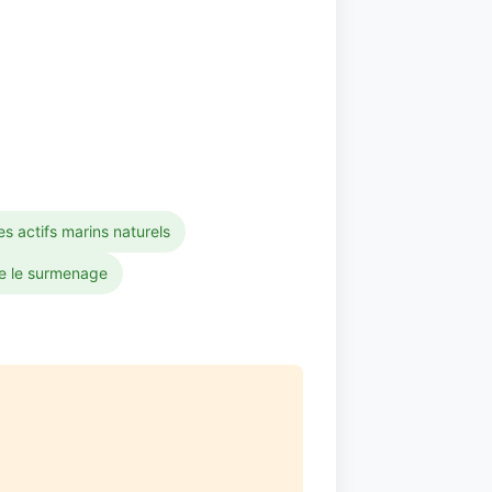
s actifs marins naturels
re le surmenage