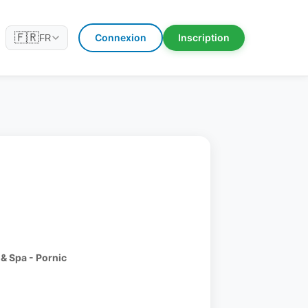
🇫🇷
Connexion
Inscription
FR
 & Spa - Pornic