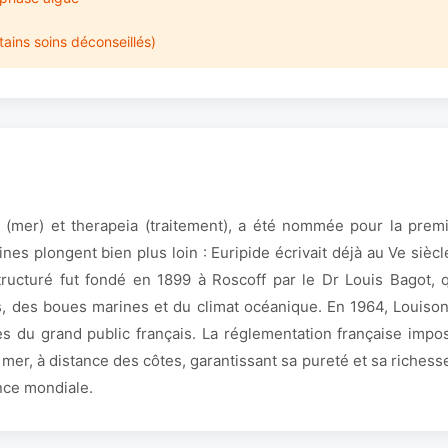
ains soins déconseillés)
a (mer) et therapeia (traitement), a été nommée pour la prem
es plongent bien plus loin : Euripide écrivait déjà au Ve siècl
ucturé fut fondé en 1899 à Roscoff par le Dr Louis Bagot, qui
, des boues marines et du climat océanique. En 1964, Louison
ès du grand public français. La réglementation française impo
 mer, à distance des côtes, garantissant sa pureté et sa richess
nce mondiale.