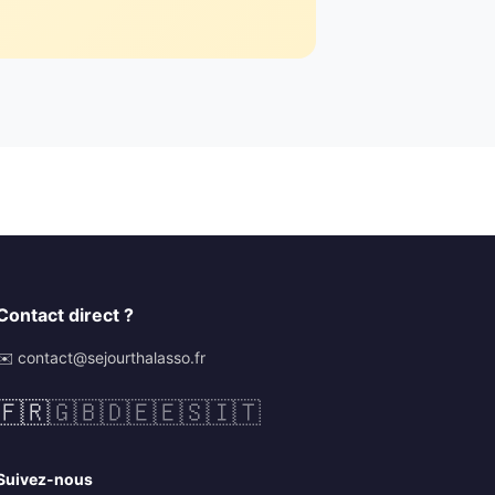
Contact direct ?
✉️ contact@sejourthalasso.fr
🇫🇷
🇬🇧
🇩🇪
🇪🇸
🇮🇹
Suivez-nous