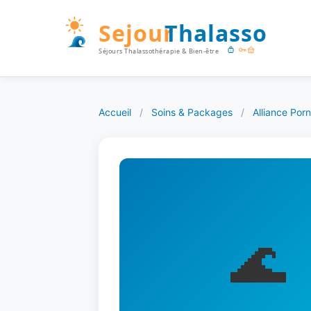
Accueil
/
Soins & Packages
/
Alliance Por
🌊