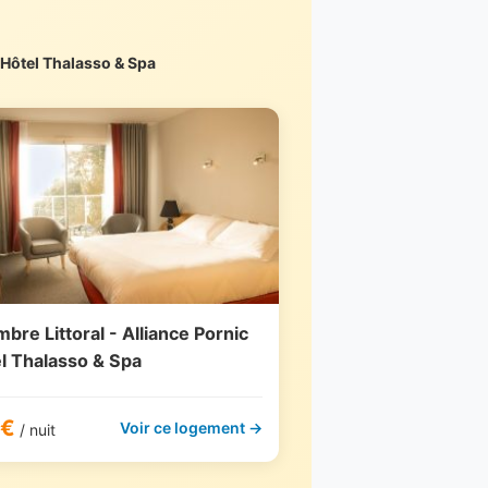
 Hôtel Thalasso & Spa
bre Littoral - Alliance Pornic
l Thalasso & Spa
6€
Voir ce logement →
/ nuit