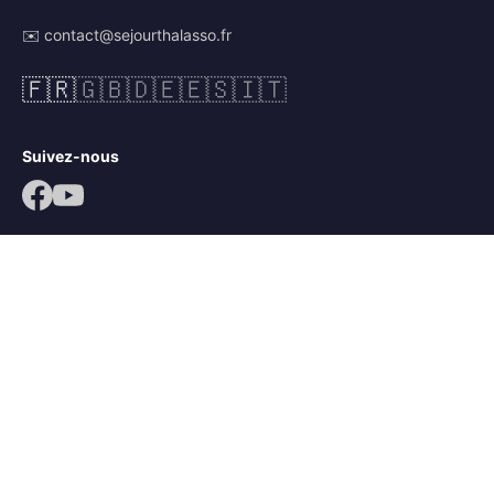
✉️ contact@sejourthalasso.fr
🇫🇷
🇬🇧
🇩🇪
🇪🇸
🇮🇹
Suivez-nous
© 2026 Séjour Thalasso. Tous droits réservés.
Mentions légales
CGV
Politique de confidentialité
Mots-clés :
séjour thalassothérapie
,
séjour thalasso île de ré
,
séjour bien-être île de ré
,
thalasso ars en ré
,
thalacap ars en ré