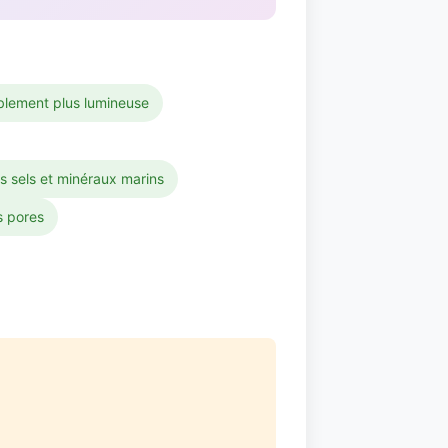
iblement plus lumineuse
s sels et minéraux marins
s pores