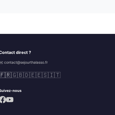
Contact direct ?
✉️ contact@sejourthalasso.fr
🇫🇷
🇬🇧
🇩🇪
🇪🇸
🇮🇹
Suivez-nous