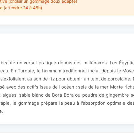
tive (choisir un gommage doux adapté)
ne (attendre 24 à 48h)
 beauté universel pratiqué depuis des millénaires. Les Égyptie
 peau. En Turquie, le hammam traditionnel inclut depuis le M
 s'exfoliaient au son de riz pour obtenir un teint de porcelain
sé avec des actifs issus de l'océan : sels de la mer Morte rich
x algues, sable blanc de Bora Bora ou poudre de gingembre sel
rapie, le gommage prépare la peau à l'absorption optimale de
e.