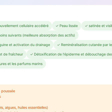
ouvellement cellulaire accéléré
✓ Peau lissée
✓ satinée et vis
ins suivants (meilleure absorption des actifs)
guine et activation du drainage
✓ Reminéralisation cutanée par le
t de fraîcheur
✓ Détoxification de l'épiderme et débouchage de
tures et les parfums marins
n poussée
s
, algues, huiles essentielles)