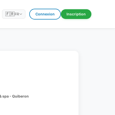
🇫🇷
Connexion
Inscription
FR
& spa - Quiberon