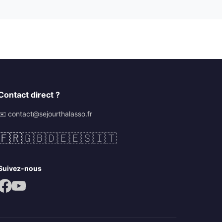
Contact direct ?
✉️ contact@sejourthalasso.fr
🇫🇷
🇬🇧
🇩🇪
🇪🇸
🇮🇹
Suivez-nous