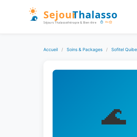
Accueil
/
Soins & Packages
/
Sofitel Quib
🌊