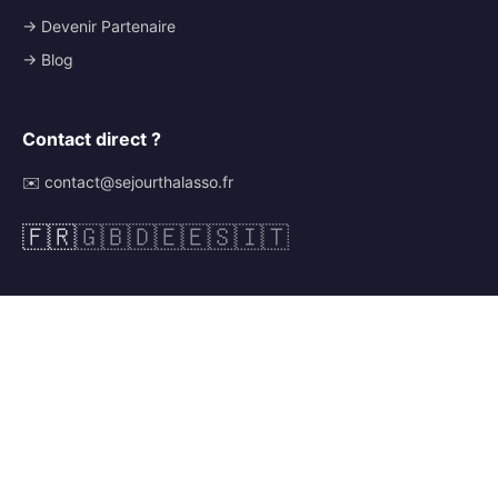
→ Devenir Partenaire
→ Blog
Contact direct ?
✉️ contact@sejourthalasso.fr
🇫🇷
🇬🇧
🇩🇪
🇪🇸
🇮🇹
Suivez-nous
© 2026 Séjour Thalasso. Tous droits réservés.
Mentions légales